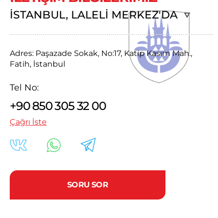
İSTANBUL, LALELİ MERKEZ
Adres:
Paşazade Sokak, No:17, Katip Kasım Mah.,
Fatih, İstanbul
Tel No:
+90 850 305 32 00
Çağrı İste
SORU SOR