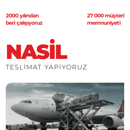
2000 yılından
27 000 müşteri
beri çalışıyoruz
memnuniyeti
NASIL
TESLİMAT
YAPIYORUZ