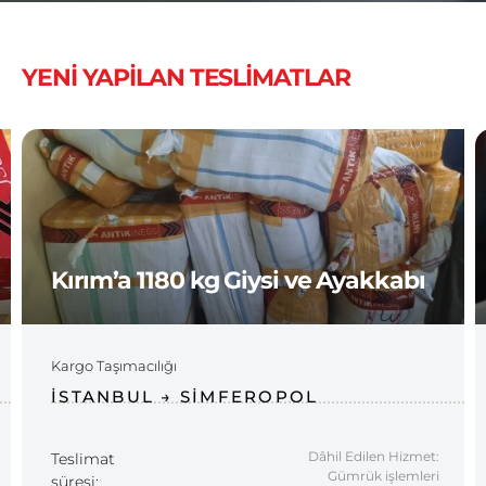
YENİ YAPILAN TESLİMATLAR
Kırım’a 1180 kg Giysi ve Ayakkabı
Kargo Taşımacılığı
İSTANBUL → SIMFEROPOL
Dâhil Edilen Hizmet:
Teslimat
Gümrük işlemleri
süresi: